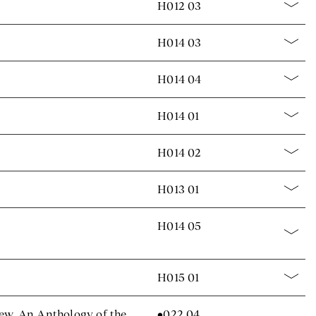
H012 03
H014 03
H014 04
H014 01
H014 02
H013 01
H014 05
H015 01
iew. An Anthology of the
•022 04