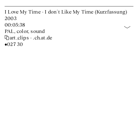
I Love My Time - I don´t Like My Time (Kurzfassung)
2003
00:05:38
PAL, color, sound
art_clips - .ch.at.de
•027 30