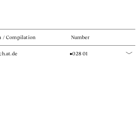
n
/
Compilation
Number
.ch.at.de
•028 01