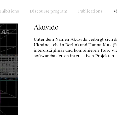
xhibitions
Discourse program
Publications
V
Akuvido
Unter dem Namen Akuvido verbirgt sich da
Ukraine, lebt in Berlin) und Hanna Kuts (*19
interdisziplinär und kombinieren Ton-, V
softwarebasierten interaktiven Projekten.