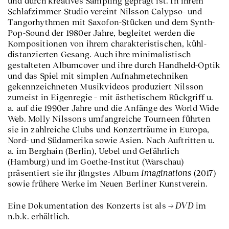
und durch kreatives Sampling geprägt ist. In ihrem
Schlafzimmer-Studio vereint Nilsson Calypso- und
Tangorhythmen mit Saxofon-Stücken und dem Synth-
Pop-Sound der 1980er Jahre, begleitet werden die
Kompositionen von ihrem charakteristischen, kühl-
distanzierten Gesang. Auch ihre minimalistisch
gestalteten Albumcover und ihre durch Handheld-Optik
und das Spiel mit simplen Aufnahmetechniken
gekennzeichneten Musikvideos produziert Nilsson
zumeist in Eigenregie – mit ästhetischem Rückgriff u.
a. auf die 1990er Jahre und die Anfänge des World Wide
Web. Molly Nilssons umfangreiche Tourneen führten
sie in zahlreiche Clubs und Konzerträume in Europa,
Nord- und Südamerika sowie Asien. Nach Auftritten u.
a. im Berghain (Berlin), Uebel und Gefährlich
(Hamburg) und im Goethe-Institut (Warschau)
Imaginations
präsentiert sie ihr jüngstes Album
(2017)
sowie frühere Werke im Neuen Berliner Kunstverein.
DVD
Eine Dokumentation des Konzerts ist als
im
n.b.k. erhältlich.