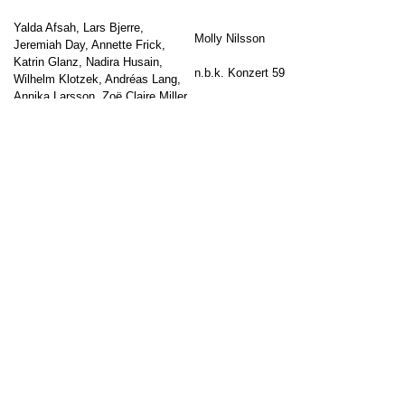
Yalda Afsah, Lars Bjerre,
Molly Nilsson
Jeremiah Day, Annette Frick,
Katrin Glanz, Nadira Husain,
n.b.k. Konzert 59
Wilhelm Klotzek, Andréas Lang,
Annika Larsson, Zoë Claire Miller,
Molly Nilsson
Katrin Winkler
Curators: Marenka Krasomil,
The Only Planet
4:29 min
Michaela Richter
↑
Mona Lisa’s Smile
3:08 min
Money Never Dreams
3:01 min
The exhibition
Mess with Your
Memory Foam
3:43 min
Values
presents the wide range of
Not Today Satan
4:23 min
topics and practices of eleven
Lovers Are Losers
3:28 min
international artists, who were
Happyness
4:03 min
awarded the Berlin Senate work
Inner Cities
3:58 min
stipends in the visual arts […]
1995
4:36 min
Ground Floor
All songs are written and
Go to post
published by […]
Go to post