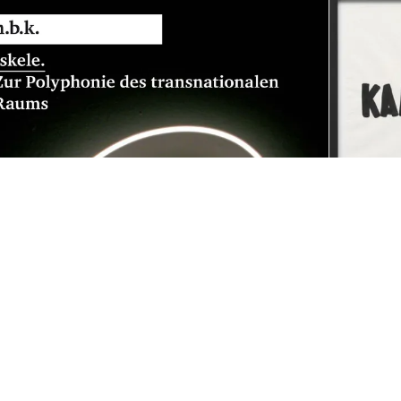
↑
Nasan Tur
Nasan Tur 
Berlin) stu
Frankfurt/
Offenbach. 
conditions,
as symbols
participant