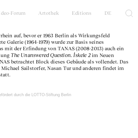
ideo-Forum
Artothek
Editions
DE
hein auf, bevor er 1963 Berlin als Wirkungsfeld
te Galerie (1964–1979) wurde zur Basis seines
as mit der Erfindung von TANAS (2008–2013) auch ein
The Unanswered Question. İskele 2
llung
im Neuen
NAS betrachtet Block dieses Gebäude als vollendet. Das
 Michael Sailstorfer, Nasan Tur und anderen findet im
tatt.
efördert durch die LOTTO-Stiftung Berlin