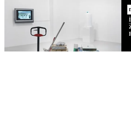
The Unanswered Question. İskele 2
Curated by René Block
In cooperation with TANAS Berlin
Opening: Saturday, September 7, 2013, 5 pm TANAS /
7 pm Neuer Berliner Kunstverein with BBQ party
Artists: Adel Abidin, Johanna Adebäck & Merve