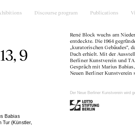
xhibitions
Discourse program
Publications
V
René Block wuchs am Niederr
entdeckte. Die 1964 gegründe
„kuratorischen Gebäudes“, d
13, 9
Dach erhielt. Mit der Ausste
Berliner Kunstverein und TA
Gespräch mit Marius Babias,
Neuen Berliner Kunstverein s
Der Neue Berliner Kunstverein wird g
us Babias
n Tur (Künstler,