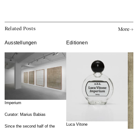
Related Posts
More →
Ausstellungen
Editionen
Imperium
Curator: Marius Babias
Luca Vitone
Since the second half of the
1980s, in his artistic work Luca
Luca Vitone (*1964 in Genoa,
Vitone engages with the notion of