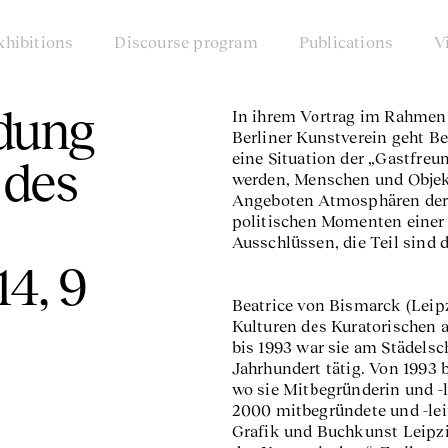
xhibitions
Discourse program
Publications
V
adung
In ihrem Vortrag im Rahmen
Berliner Kunstverein geht Be
eine Situation der „Gastfreu
 des
werden, Menschen und Objekt
Angeboten Atmosphären der G
politischen Momenten einer 
Ausschlüssen, die Teil sind
14, 9
Beatrice von Bismarck (Leipz
Kulturen des Kuratorischen 
bis 1993 war sie am Städelsc
Jahrhundert tätig. Von 1993 
wo sie Mitbegründerin und -l
2000 mitbegründete und -lei
Grafik und Buchkunst Leipzi