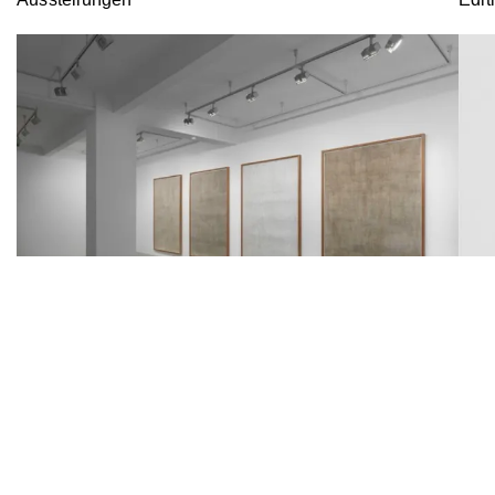
Imperium
Curator: Marius Babias
Since the second half of the 1980s, in his artistic