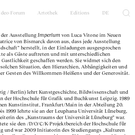
ideo-Forum
Artothek
Editions
DE
Imperium
 der Ausstellung
von Luca Vitone im Neuen
atrice von Bismarck davon aus, dass jede Ausstellung
ndschaft“ herstellt, in der Einladungen ausgesprochen
e als Gäste auftreten und mit unterschiedlichen
astlichkeit geschaffen werden. Sie widmet sich den
solchen Situation, den Hierarchien, Abhängigkeiten und
 der Gesten des Willkommen-Heißens und der Generosität.
ig / Berlin) lehrt Kunstgeschichte, Bildwissenschaft und
an der Hochschule für Grafik und Buchkunst Leipzig. 1989
hen Kunstinstitut, Frankfurt/Main in der Abteilung 20.
bis 1999 lehrte sie an der Leuphana Universität Lüneburg,
eiterin des „Kunstraums der Universität Lüneburg“ war.
tete sie den /D/O/C/K-Projektbereich der Hochschule für
g und war 2009 Initiatorin des Studiengangs „Kulturen