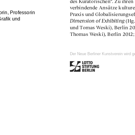
des Kuratorischen“. Zu ihren
verbindende Ansätze kulture
orin, Professorin
Praxis und Globalisierungsef
Grafik und
Dimension of Exhibiting
(Hg.
und Tomas Weski), Berlin 2
Thomas Weski), Berlin 2012
Der Neue Berliner Kunstverein wird g