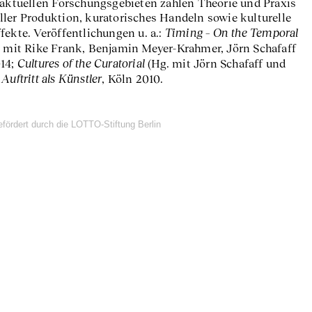
 aktuellen Forschungsgebieten zählen Theorie und Praxis
ller Produktion, kuratorisches Handeln sowie kulturelle
Timing – On the Temporal
fekte. Veröffentlichungen u. a.:
 mit Rike Frank, Benjamin Meyer-Krahmer, Jörn Schafaff
Cultures of the Curatorial
014;
(Hg. mit Jörn Schafaff und
Auftritt als Künstler
;
, Köln 2010.
efördert durch die LOTTO-Stiftung Berlin