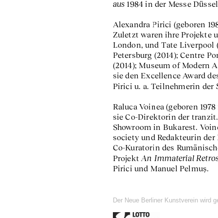
aus
1984 in der Messe Düssel
Alexandra Pirici (geboren 198
Zuletzt waren ihre Projekte u
London, und Tate Liverpool (
Petersburg (2014); Centre P
(2014); Museum of Modern Art
sie den Excellence Award des
Pirici u. a. Teilnehmerin der
Raluca Voinea (geboren 1978 i
sie Co-Direktorin der tranzit
Showroom in Bukarest. Voinea
society und Redakteurin der
Co-Kuratorin des Rumänische
An Immaterial Retros
Projekt
Pirici und Manuel Pelmuș.
Der Neue Berliner Kunstverein wird g