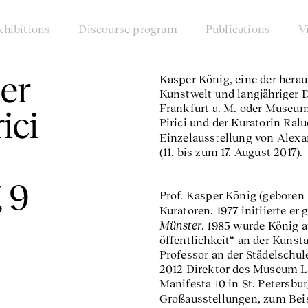
xhibitions
Discourse program
Publications
V
er
Kasper König, eine der hera
Kunstwelt und langjähriger 
Frankfurt a. M. oder Museum 
ici
Pirici und der Kuratorin Ral
Einzelausstellung von Alexa
(11. bis zum 17. August 2017).
, 9
Prof. Kasper König (geboren
Kuratoren. 1977 initiierte 
Münster
. 1985 wurde König 
öffentlichkeit“ an der Kunst
Professor an der Städelschule
2012 Direktor des Museum Lud
Manifesta 10 in St. Petersbu
Großausstellungen, zum Bei