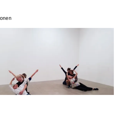
ionen
↑
andra Pirici
andra Pirici (*1982 in Bucharest, lives and works