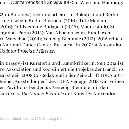
Der zerbrochene Spiegel
dorf,
1993 in Wien und Hamburg.
2 in Bukarest) lebt und arbeitet in Bukarest und Berlin.
. a. zu sehen: Berlin Biennale (2016), Tate Modern,
2016); Off-Biennale Budapest (2015); Manifesta 10, St.
ompidou, Paris (2014); Van Abbemuseum, Eindhoven
, Warschau (2014); Venedig Biennale (2013). 2015 erhielt
 National Dance Center, Bukarest. In 2017 ist Alexandra
Skulptur Projekte Münster
.
n Brașov) ist Kuratorin und Kunstkritikerin. Seit 2012 ist
.ro Association und koordiniert die Projekte der tranzit.ro
 ist seit 2008 Co-Redakteurin der Zeitschrift IDEA art +
 Reihe „Ausstellungen” des IDEA Verlags. 2013 war Voinea
n Pavillions bei der 55. Venedig Biennale mit dem
pective of the Venice Biennale
der Künstler Alexandra
efördert durch die LOTTO-Stiftung Berlin