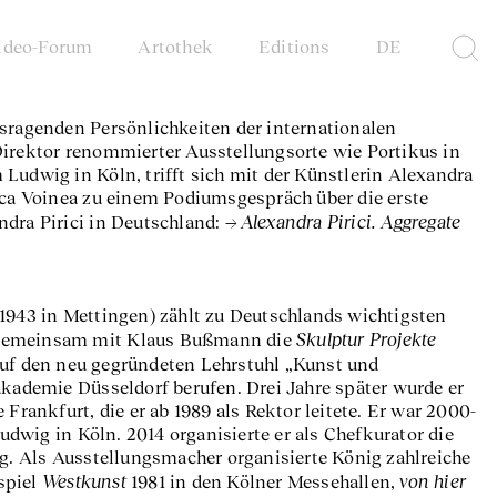
ideo-Forum
Artothek
Editions
DE
usragenden Persönlichkeiten der internationalen
Direktor renommierter Ausstellungsorte wie Portikus in
Ludwig in Köln, trifft sich mit der Künstlerin Alexandra
uca Voinea zu einem Podiumsgespräch über die erste
Alexandra Pirici. Aggregate
ndra Pirici in Deutschland:
 1943 in Mettingen) zählt zu Deutschlands wichtigsten
Skulptur Projekte
er gemeinsam mit Klaus Bußmann die
auf den neu gegründeten Lehrstuhl „Kunst und
akademie Düsseldorf berufen. Drei Jahre später wurde er
 Frankfurt, die er ab 1989 als Rektor leitete. Er war 2000-
wig in Köln. 2014 organisierte er als Chefkurator die
rg. Als Ausstellungsmacher organisierte König zahlreiche
Westkunst
von hier
spiel
1981 in den Kölner Messehallen,