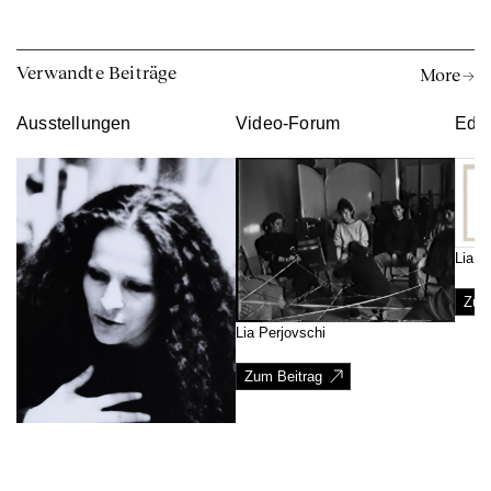
Verwandte Beiträge
More →
Ausstellungen
Video-Forum
Edit
Lia P
Zum
Lia Perjovschi
Zum Beitrag
Lia Perjovschi
↑