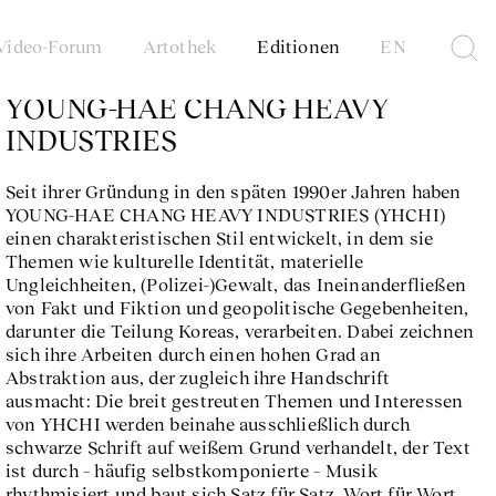
Video-Forum
Artothek
Editionen
EN
YOUNG-HAE CHANG HEAVY
INDUSTRIES
Seit ihrer Gründung in den späten 1990er Jahren haben
YOUNG-HAE CHANG HEAVY INDUSTRIES (YHCHI)
einen charakteristischen Stil entwickelt, in dem sie
Themen wie kulturelle Identität, materielle
Ungleichheiten, (Polizei-)Gewalt, das Ineinanderfließen
von Fakt und Fiktion und geopolitische Gegebenheiten,
darunter die Teilung Koreas, verarbeiten. Dabei zeichnen
sich ihre Arbeiten durch einen hohen Grad an
Abstraktion aus, der zugleich ihre Handschrift
ausmacht: Die breit gestreuten Themen und Interessen
von YHCHI werden beinahe ausschließlich durch
schwarze Schrift auf weißem Grund verhandelt, der Text
ist durch – häufig selbstkomponierte – Musik
rhythmisiert und baut sich Satz für Satz, Wort für Wort