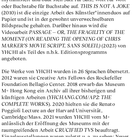
THIS IS NOT A JOKE
oder Buchstabe für Buchstabe auf.
(2010) ist die einzige Arbeit des Künstler*innenduos auf
Papier und ist in der gewohnt unverwechselbaren
Bildsprache gehalten. Darüber hinaus wird die
PASSAGE -- OR, THE FRAGILITY OF THE
Videoarbeit
MOMENT (ON READING THE OPENING OF CHRIS
MARKER’S MOVIE SCRIPT, SANS SOLEIL)
(2023) von
YHCHI als Teil des n.b.k. Editionsprogramms
angeboten.
Die Werke von YHCHI wurden in 26 Sprachen übersetzt.
2012 waren sie Creative Arts Fellows des Rockefeller
Foundation Bellagio Center. 2018 erwarb das Museum
M+ Hong Kong ein Archiv all ihrer bisherigen und
YHCHANG.COM/AP2: THE
künftigen Arbeiten (
COMPLETE WORKS
). 2020 hielten sie die Renato
Poggioli Lecture an der Harvard Universität,
Cambridge/Mass. 2021 wurden YHCHI vom M+
anlässlich der Eröffnung des Museums mit der
CRUCIFIED TVS
raumgreifenden Arbeit
beauftragt.
Einzelausstellungen waren zuletzt u. a. zu sehen: Neuer