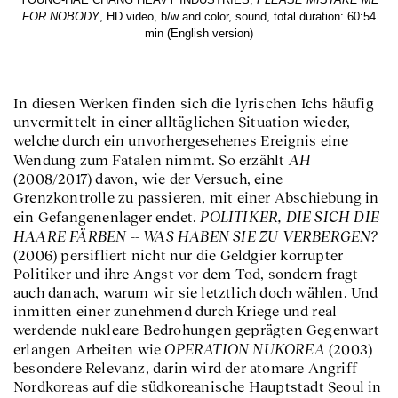
FOR NOBODY
, HD video, b/w and color, sound, total duration: 60:54
min (English version)
In diesen Werken finden sich die lyrischen Ichs häufig
unvermittelt in einer alltäglichen Situation wieder,
welche durch ein unvorhergesehenes Ereignis eine
AH
Wendung zum Fatalen nimmt. So erzählt
(2008/2017) davon, wie der Versuch, eine
Grenzkontrolle zu passieren, mit einer Abschiebung in
POLITIKER, DIE SICH DIE
ein Gefangenenlager endet.
HAARE FÄRBEN -- WAS HABEN SIE ZU VERBERGEN?
(2006) persifliert nicht nur die Geldgier korrupter
Politiker und ihre Angst vor dem Tod, sondern fragt
auch danach, warum wir sie letztlich doch wählen. Und
inmitten einer zunehmend durch Kriege und real
werdende nukleare Bedrohungen geprägten Gegenwart
OPERATION NUKOREA
erlangen Arbeiten wie
(2003)
besondere Relevanz, darin wird der atomare Angriff
Nordkoreas auf die südkoreanische Hauptstadt Seoul in