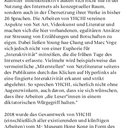
Künstler*innenkollektivs äußert sich nicht nur in der
Nutzung des Internets als konzeptueller Raum,
sondern auch in der Übersetzung ihrer Werke in bisher
26 Sprachen. Die Arbeiten von YHCHI vereinen
Aspekte von Net Art, Videokunst und Literatur und
machen sich die hier vorhandenen, egalitären Ansätze
zur Streuung von Erzählungen und Botschaften zu
eigen. Dabei ließen Young-hae Chang und Marc Voge
sich jedoch nicht von einer Euphorie für
„Interaktivität“ mitreißen, die die frühen Tage des
Internets erfasste. Vielmehr wird beispielsweise das
vermeintliche „Miterstellen“ von Netzliteratur seitens
des Publikums durch das Klicken auf Hyperlinks als
eine fingierte Interaktivität erkannt und strikt
abgelehnt. So sprechen YHCHI, sicherlich nicht ohne
Augenzwinkern, auch davon, dass sie sich wünschen,
dass ihre Arbeiten „die Leser*innen in einem
diktatorischen Würgegriff halten.“
2018 wurde das Gesamtwerk von YHCHI
(einschließlich aller existierenden und künftigen
Arbeiten) vom M+ Museum Hong Kong in Form des