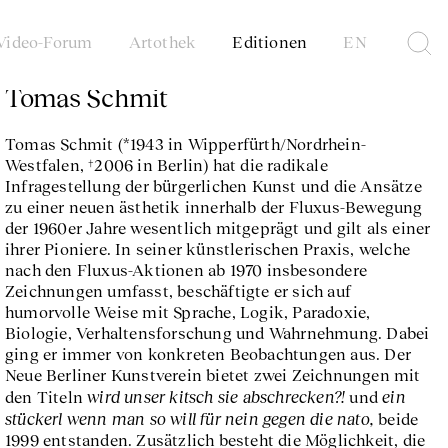
Video-Forum
Artothek
Editionen
EN
Tomas Schmit
Tomas Schmit (*1943 in Wipperfürth/Nordrhein-
Westfalen, †2006 in Berlin) hat die radikale
Infragestellung der bürgerlichen Kunst und die Ansätze
zu einer neuen ästhetik innerhalb der Fluxus-Bewegung
der 1960er Jahre wesentlich mitgeprägt und gilt als einer
ihrer Pioniere. In seiner künstlerischen Praxis, welche
nach den Fluxus-Aktionen ab 1970 insbesondere
Zeichnungen umfasst, beschäftigte er sich auf
humorvolle Weise mit Sprache, Logik, Paradoxie,
Biologie, Verhaltensforschung und Wahrnehmung. Dabei
ging er immer von konkreten Beobachtungen aus. Der
Neue Berliner Kunstverein bietet zwei Zeichnungen mit
wird unser kitsch sie abschrecken?!
ein
den Titeln
und
stückerl wenn man so will für nein gegen die nato,
beide
1999 entstanden. Zusätzlich besteht die Möglichkeit, die