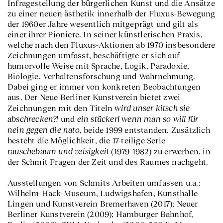
Infragestellung der bürgerlichen Kunst und die Ansätze
zu einer neuen ästhetik innerhalb der Fluxus-Bewegung
der 1960er Jahre wesentlich mitgeprägt und gilt als
einer ihrer Pioniere. In seiner künstlerischen Praxis,
welche nach den Fluxus-Aktionen ab 1970 insbesondere
Zeichnungen umfasst, beschäftigte er sich auf
humorvolle Weise mit Sprache, Logik, Paradoxie,
Biologie, Verhaltensforschung und Wahrnehmung.
Dabei ging er immer von konkreten Beobachtungen
aus. Der Neue Berliner Kunstverein bietet zwei
wird unser kitsch sie
Zeichnungen mit den Titeln
abschrecken?!
ein stückerl wenn man so will für
und
nein gegen die nato,
beide 1999 entstanden. Zusätzlich
besteht die Möglichkeit, die 17-teilige Serie
rauschebaum und zeisigkeit
(1979–1982) zu erwerben, in
der Schmit Fragen der Zeit und des Raumes nachgeht.
Ausstellungen von Schmits Arbeiten umfassen u.a.:
Wilhelm-Hack-Museum, Ludwigshafen, Kunsthalle
Lingen und Kunstverein Bremerhaven (2017); Neuer
Berliner Kunstverein (2009); Hamburger Bahnhof,