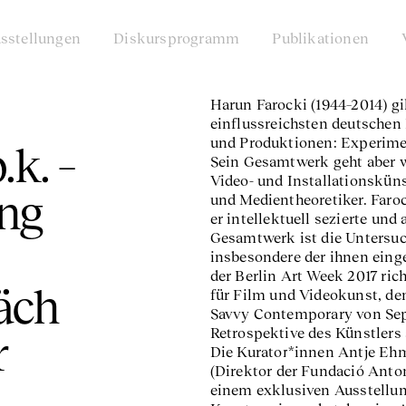
sstellungen
Diskursprogramm
Publikationen
Harun Farocki (1944–2014) gil
einflussreichsten deutschen
und Produktionen: Experimen
k. –
Sein Gesamtwerk geht aber we
Video- und Installationsküns
ng
und Medientheoretiker. Faroc
er intellektuell sezierte und
Gesamtwerk ist die Untersuc
insbesondere der ihnen eing
der Berlin Art Week 2017 rich
äch
für Film und Videokunst, d
Savvy Contemporary von Sep
Retrospektive des Künstlers 
r
Die Kurator*innen Antje Ehma
(Direktor der Fundació Anton
einem exklusiven Ausstellun