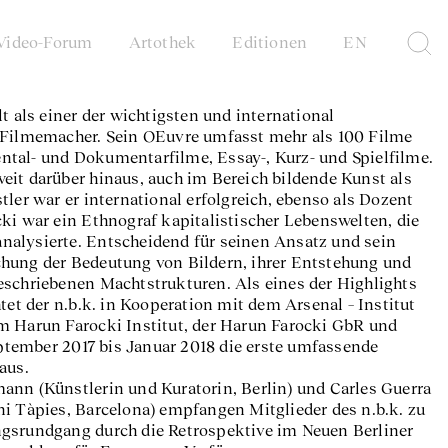
Video-Forum
Artothek
Editionen
EN
t als einer der wichtigsten und international
 Filmemacher. Sein OEuvre umfasst mehr als 100 Filme
tal- und Dokumentarfilme, Essay-, Kurz- und Spielfilme.
it darüber hinaus, auch im Bereich bildende Kunst als
tler war er international erfolgreich, ebenso als Dozent
ki war ein Ethnograf kapitalistischer Lebenswelten, die
 analysierte. Entscheidend für seinen Ansatz und sein
hung der Bedeutung von Bildern, ihrer Entstehung und
eschriebenen Machtstrukturen. Als eines der Highlights
tet der n.b.k. in Kooperation mit dem Arsenal – Institut
em Harun Farocki Institut, der Harun Farocki GbR und
tember 2017 bis Januar 2018 die erste umfassende
aus.
nn (Künstlerin und Kuratorin, Berlin) und Carles Guerra
i Tàpies, Barcelona) empfangen Mitglieder des n.b.k. zu
gsrundgang durch die Retrospektive im Neuen Berliner