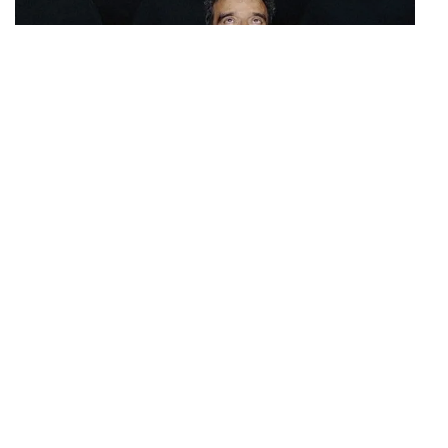
Retrospektive
Künstlerische Leiter*innen: Marius Babias und Antje
Ehmann
Kurator*innen: Antonia Alampi, Carles Guerra, Tom
Holert, Doreen Mende, Bonaventure Soh Bejeng
Ndikung, Volker Pantenburg und Stefanie Schulte
Strathaus
Harun Farocki (1944–2014) gilt als einer der
wichtigsten und international einflussreichsten
deutschen Filmemacher. Sein OEuvre umfasst mehr
als 100 Experimental- und Dokumentarfilme, Essay-,