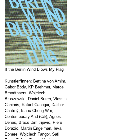
If the Berlin Wind Blows My Flag
Künstler*innen: Bettina von Arnim,
Gábor Bódy, KP Brehmer, Marcel
Broodthaers, Wojciech
Bruszewski, Daniel Buren, Vlassis
Caniaris, Rafael Canogar, Dalibor
Chatrný, Isaac Chong Wai,
Contemporary And (C&), Agnes
Denes, Braco Dimitrijević, Piero
Dorazio, Martin Engelman, Ieva
Epnere, Wojciech Fangor, Safi