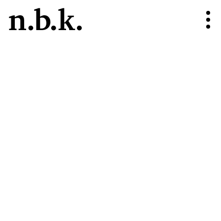
n.b.k. – undefined