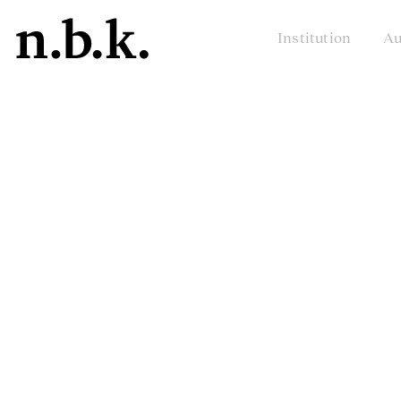
Institution
Au
n.b.k.