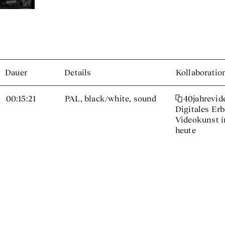
Dauer
Details
Kollaboratio
00:15:21
PAL, black/white, sound
40jahrevide
Digitales Erb
Videokunst i
heute