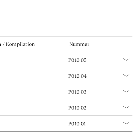
n
/
Kompilation
Nummer
P010 05
P010 04
P010 03
P010 02
P010 01