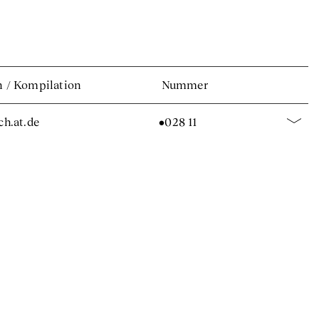
n
/
Kompilation
Nummer
.ch.at.de
•028 11