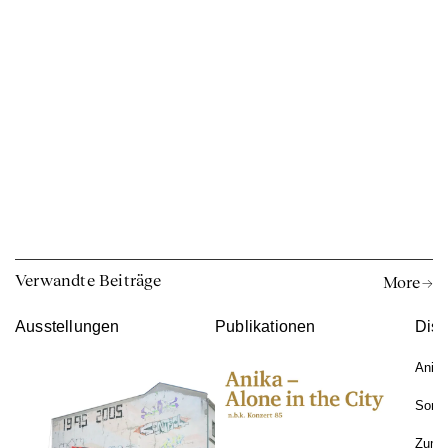
Verwandte Beiträge
More →
Ausstellungen
Publikationen
Disk
Anika
Song
Zum E