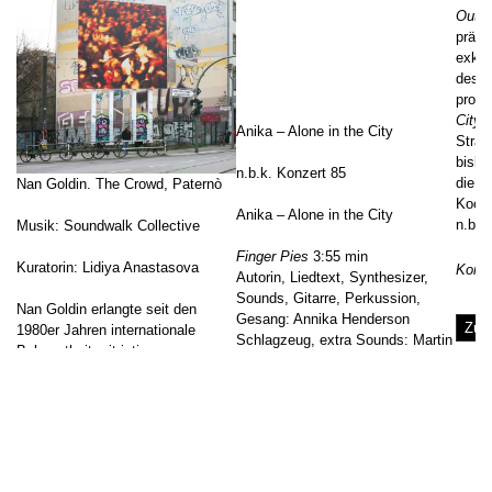
Out o
präse
exklu
des N
produ
City
b
Anika – Alone in the City
Straß
bisla
n.b.k. Konzert 85
die a
Nan Goldin. The Crowd, Paternò
Koope
Anika – Alone in the City
n.b.k
Musik: Soundwalk Collective
Finger Pies
3:55 min
Kuratorin: Lidiya Anastasova
Konze
Autorin, Liedtext, Synthesizer,
Sounds, Gitarre, Perkussion,
Nan Goldin erlangte seit den
Gesang: Annika Henderson
Zum
1980er Jahren internationale
Schlagzeug, extra Sounds: Martin
Bekanntheit mit intimen
Thulin
fotografischen Aufnahmen von
Bass: Robbie Moore
Personen aus ihrem
Bass Arno: Caleb Salgado
Lebensumfeld und gilt als eine der
↑
derzeit einflussreichsten US-
You Got a Problem Son
(Exploded
amerikanischen Künstler*innen.
View) 3:10 min
Sie dokumentiert unmittelbar und
Autor*innen: Annika Henderson,