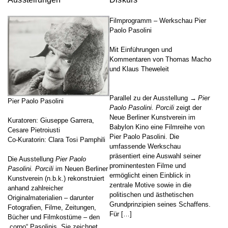
Filmprogramm – Werkschau Pier
Paolo Pasolini
Mit Einführungen und
Kommentaren von Thomas Macho
und Klaus Theweleit
Parallel zu der Ausstellung
Pier
Pier Paolo Pasolini
Paolo Pasolini. Porcili
zeigt der
Neue Berliner Kunstverein im
Kuratoren: Giuseppe Garrera,
Babylon Kino eine Filmreihe von
Cesare Pietroiusti
Pier Paolo Pasolini. Die
Co-Kuratorin: Clara Tosi Pamphili
umfassende Werkschau
präsentiert eine Auswahl seiner
Die Ausstellung
Pier Paolo
prominentesten Filme und
Pasolini. Porcili
im Neuen Berliner
ermöglicht einen Einblick in
Kunstverein (n.b.k.) rekonstruiert
zentrale Motive sowie in die
anhand zahlreicher
politischen und ästhetischen
Originalmaterialien – darunter
Grundprinzipien seines Schaffens.
Fotografien, Filme, Zeitungen,
Für […]
Bücher und Filmkostüme – den
„corpo“ Pasolinis. Sie zeichnet