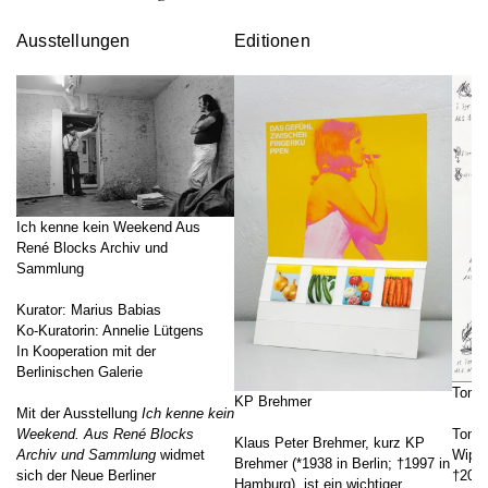
Ausstellungen
Editionen
Ich kenne kein Weekend Aus
René Blocks Archiv und
Sammlung
Kurator: Marius Babias
Ko-Kuratorin: Annelie Lütgens
In Kooperation mit der
Berlinischen Galerie
Toma
KP Brehmer
Mit der Ausstellung
Ich kenne kein
Weekend. Aus René Blocks
Tomas
Klaus Peter Brehmer, kurz KP
Archiv und Sammlung
widmet
Wippe
Brehmer (*1938 in Berlin; †1997 in
sich der Neue Berliner
†2006
Hamburg), ist ein wichtiger