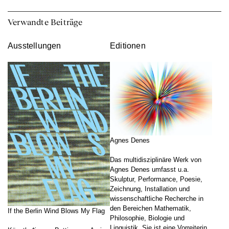
Verwandte Beiträge
Ausstellungen
Editionen
Agnes Denes
Das multidisziplinäre Werk von
Agnes Denes umfasst u.a.
Skulptur, Performance, Poesie,
Zeichnung, Installation und
wissenschaftliche Recherche in
den Bereichen Mathematik,
If the Berlin Wind Blows My Flag
Philosophie, Biologie und
Linguistik. Sie ist eine Vorreiterin