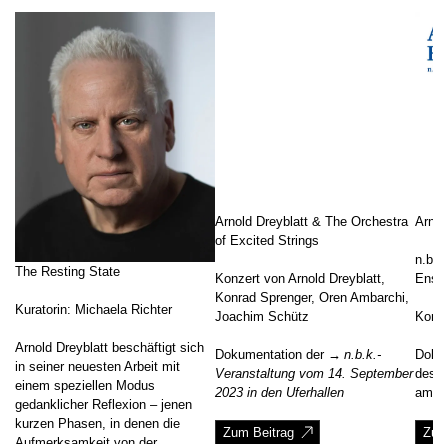
Arnold Dreyblatt & The Orchestra
Arnol
of Excited Strings
n.b.k
The Resting State
Konzert von Arnold Dreyblatt,
Ense
Konrad Sprenger, Oren Ambarchi,
Kuratorin: Michaela Richter
Joachim Schütz
Konze
Arnold Dreyblatt beschäftigt sich
Dokumentation der
n.b.k.-
Doku
in seiner neuesten Arbeit mit
Veranstaltung vom 14. September
des
A
einem speziellen Modus
2023 in den Uferhallen
am 18
gedanklicher Reflexion – jenen
kurzen Phasen, in denen die
Zum Beitrag
Zum
Aufmerksamkeit von der