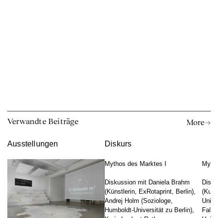
Verwandte Beiträge
More →
Ausstellungen
Diskurs
Mythos des Marktes I
Mytho
Diskussion mit Daniela Brahm
Disku
(Künstlerin, ExRotaprint, Berlin),
(Kuns
Andrej Holm (Soziologe,
Unive
Humboldt-Universität zu Berlin),
False