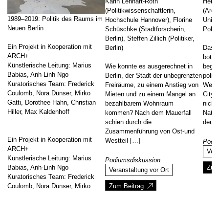
Karin Lenhart-Roth
Heide
(Politikwissenschaftlerin,
(Archi
1989–2019: Politik des Raums im
Hochschule Hannover), Florine
Univer
Neuen Berlin
Schüschke (Stadtforscherin,
Poller
Berlin), Steffen Zillich (Politiker,
Ein Projekt in Kooperation mit
Berlin)
Das B
ARCH+
bot R
Künstlerische Leitung: Marius
Wie konnte es ausgerechnet in
begrif
Babias, Anh-Linh Ngo
Berlin, der Stadt der unbegrenzten
polit
Kuratorisches Team: Frederick
Freiräume, zu einem Anstieg von
Welts
Coulomb, Nora Dünser, Mirko
Mieten und zu einem Mangel an
City-
Gatti, Dorothee Hahn, Christian
bezahlbarem Wohnraum
nicht
Hiller, Max Kaldenhoff
kommen? Nach dem Mauerfall
Natio
schien durch die
deuts
Zusammenführung von Ost-und
Ein Projekt in Kooperation mit
Westteil […]
Podi
ARCH+
Vera
Künstlerische Leitung: Marius
Podiumsdiskussion
Babias, Anh-Linh Ngo
Zum
Veranstaltung vor Ort
Kuratorisches Team: Frederick
Coulomb, Nora Dünser, Mirko
Zum Beitrag
Gatti, Dorothee Hahn, Christian
Hiller, Max Kaldenhoff
Projektleitung: Max Kaldenhoff,