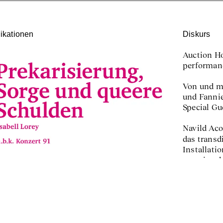
ikationen
Diskurs
Auction Ho
perform
Von und mi
und Fannie
Special Gu
Navild Ac
das transd
Installati
gemeinscha
Publikatio
QTBIPOC (Q
↑
Color) und
Performance