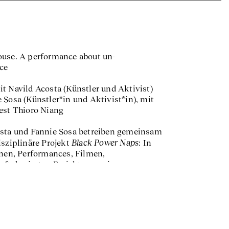
use. A performance about un-
ance
t Navild Acosta (Künstler und Aktivist)
 Sosa (Künstler*in und Aktivist*in), mit
est Thioro Niang
osta und Fannie Sosa betreiben gemeinsam
Black Power Naps
isziplinäre Projekt
: In
onen, Performances, Filmen,
ftsbasierten Projekten sowie
nen verhandeln sie die Unterdrückung von
ueer, Trans, Black, Indigenous People of
 erforschen Erholung als subversive […]
Veranstaltung vor Ort