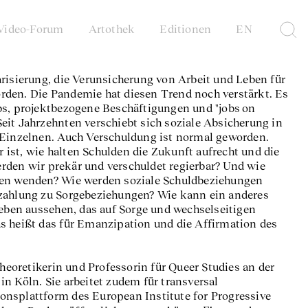
Video-Forum
Artothek
Editionen
EN
risierung, die Verunsicherung von Arbeit und Leben für
den. Die Pandemie hat diesen Trend noch verstärkt. Es
bs, projektbezogene Beschäftigungen und "jobs on
eit Jahrzehnten verschiebt sich soziale Absicherung in
 Einzelnen. Auch Verschuldung ist normal geworden.
ist, wie halten Schulden die Zukunft aufrecht und die
den wir prekär und verschuldet regierbar? Und wie
gen wenden? Wie werden soziale Schuldbeziehungen
zahlung zu Sorgebeziehungen? Wie kann ein anderes
en aussehen, das auf Sorge und wechselseitigen
s heißt das für Emanzipation und die Affirmation des
Theoretikerin und Professorin für Queer Studies an der
n Köln. Sie arbeitet zudem für transversal
tionsplattform des European Institute for Progressive