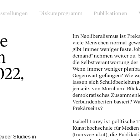
sstellungen
Diskursprogramm
Publikationen
ge
Im Neoliberalismus ist Preka
viele Menschen normal gewor
gibt immer weniger feste Jo
n
demand" nehmen weiter zu. S
die Selbstverantwortung der
022,
Wenn immer weniger planbar 
Gegenwart gefangen? Wie wer
lassen sich Schuldbeziehun
jenseits von Moral und Rück
demokratisches Zusammenleb
Verbundenheiten basiert? Wa
Prekärseins?
Isabell Lorey ist politische 
Kunsthochschule für Medien i
(transversal.at), die Publika
 Queer Studies in