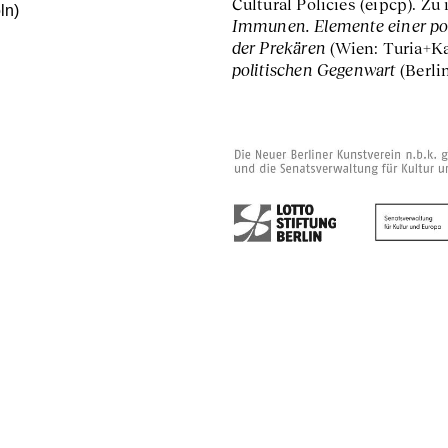
Cultural Policies (eipcp). Z
ln)
Immunen. Elemente einer pol
der Prekären
(Wien: Turia+K
politischen Gegenwart
(Berli