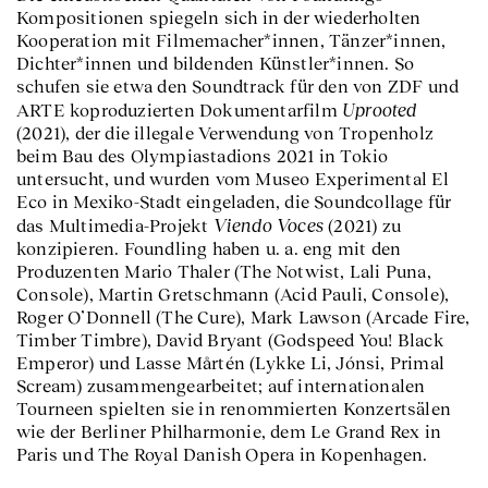
Kompositionen spiegeln sich in der wiederholten
Kooperation mit Filmemacher*innen, Tänzer*innen,
Dichter*innen und bildenden Künstler*innen. So
schufen sie etwa den Soundtrack für den von ZDF und
Uprooted
ARTE koproduzierten Dokumentarfilm
(2021), der die illegale Verwendung von Tropenholz
beim Bau des Olympiastadions 2021 in Tokio
untersucht, und wurden vom Museo Experimental El
Eco in Mexiko-Stadt eingeladen, die Soundcollage für
Viendo Voces
das Multimedia-Projekt
(2021) zu
konzipieren. Foundling haben u. a. eng mit den
Produzenten Mario Thaler (The Notwist, Lali Puna,
Console), Martin Gretschmann (Acid Pauli, Console),
Roger O’Donnell (The Cure), Mark Lawson (Arcade Fire,
Timber Timbre), David Bryant (Godspeed You! Black
Emperor) und Lasse Mårtén (Lykke Li, Jónsi, Primal
Scream) zusammengearbeitet; auf internationalen
Tourneen spielten sie in renommierten Konzertsälen
wie der Berliner Philharmonie, dem Le Grand Rex in
Paris und The Royal Danish Opera in Kopenhagen.