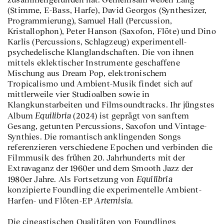
(Stimme, E-Bass, Harfe), David Georgos (Synthesizer,
Programmierung), Samuel Hall (Percussion,
Kristallophon), Peter Hanson (Saxofon, Flöte) und Dino
Karlis (Percussions, Schlagzeug) experimentell-
psychedelische Klanglandschaften. Die von ihnen
mittels eklektischer Instrumente geschaffene
Mischung aus Dream Pop, elektronischem
Tropicalismo und Ambient-Musik findet sich auf
mittlerweile vier Studioalben sowie in
Klangkunstarbeiten und Filmsoundtracks. Ihr jüngstes
Equilibria
Album
(2024) ist geprägt von sanftem
Gesang, getunten Percussions, Saxofon und Vintage-
Synthies. Die romantisch anklingenden Songs
referenzieren verschiedene Epochen und verbinden die
Filmmusik des frühen 20. Jahrhunderts mit der
Extravaganz der 1960er und dem Smooth Jazz der
Equilibria
1980er Jahre. Als Fortsetzung von
konzipierte Foundling die experimentelle Ambient-
Artemisia
Harfen- und Flöten-EP
.
Die cineastischen Qualitäten von Foundlings