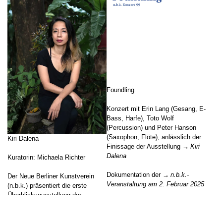
Foundling
Konzert mit Erin Lang (Gesang, E-
Bass, Harfe), Toto Wolf
(Percussion) und Peter Hanson
(Saxophon, Flöte), anlässlich der
Kiri Dalena
Finissage der Ausstellung
Kiri
Dalena
Kuratorin: Michaela Richter
Dokumentation der
n.b.k.-
Der Neue Berliner Kunstverein
Veranstaltung am 2. Februar 2025
(n.b.k.) präsentiert die erste
Überblicksausstellung der
Filmemacherin und Aktivistin Kiri
Zum Beitrag
Dalena in Europa. Dalenas