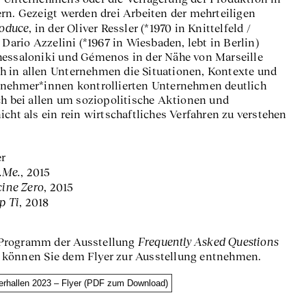
rn. Gezeigt werden drei Arbeiten der mehrteiligen
roduce
, in der Oliver Ressler (*1970 in Knittelfeld /
 Dario Azzelini (*1967 in Wiesbaden, lebt in Berlin)
hessaloniki und Gémenos in der Nähe von Marseille
 in allen Unternehmen die Situationen, Kontexte und
tnehmer*innen kontrollierten Unternehmen deutlich
ch bei allen um soziopolitische Aktionen und
icht als ein rein wirtschaftliches Verfahren zu verstehen
er
o.Me.
, 2015
cine Zero
, 2015
p Ti
, 2018
Frequently Asked Questions
 Programm der Ausstellung
 können Sie dem Flyer zur Ausstellung entnehmen.
erhallen 2023 – Flyer (PDF zum Download)