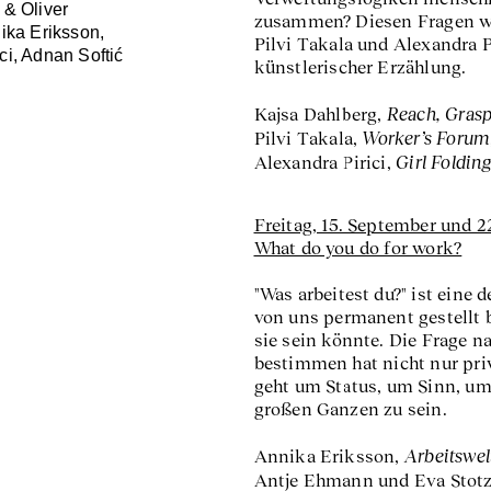
 & Oliver
zusammen? Diesen Fragen wid
ika Eriksson,
Pilvi Takala und Alexandra 
ci, Adnan Softić
künstlerischer Erzählung.
Reach, Grasp
Kajsa Dahlberg,
Worker’s Forum
Pilvi Takala,
Girl Foldin
Alexandra Pirici,
Freitag, 15. September und 2
What do you do for work?
"Was arbeitest du?" ist eine 
von uns permanent gestellt 
sie sein könnte. Die Frage n
bestimmen hat nicht nur priv
geht um Status, um Sinn, um
großen Ganzen zu sein.
Arbeitswel
Annika Eriksson,
Antje Ehmann und Eva Stot