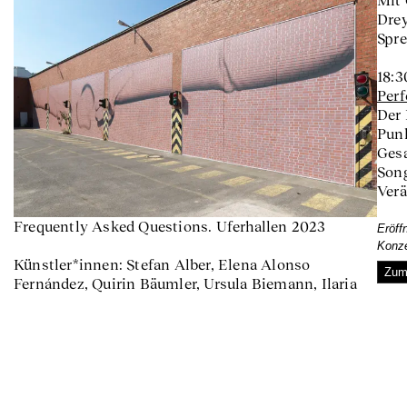
Mit 
Drey
Spre
18:3
Per
Der 
Punk
Ges
Song
Verä
Frequently Asked Questions. Uferhallen 2023
Eröff
Konze
Künstler*innen: Stefan Alber, Elena Alonso
Zum
Fernández, Quirin Bäumler, Ursula Biemann, Ilaria
Biotti, Antje Blumenstein, Peter Böhnisch, Monica
Bonvicini, Gauthier Cerf, Eli Cortiñas, Kajsa
Dahlberg, Peter Dobroschke, Sven Drühl, Steffi
Düsterhöft, Antje Ehmann, Annika Eriksson, Harun
Farocki, Heiner Franzen, Claire Fontaine, Wolfgang
Ganter, Lena von Goedeke, Harriet Groß, Tang Han,