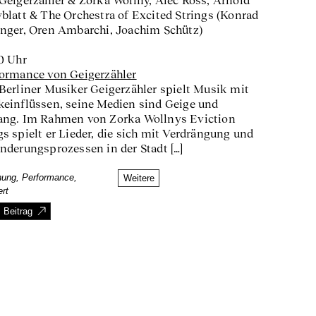
Geigerzähler & Zorka Wollny, Alec Ross, Arnold
blatt & The Orchestra of Excited Strings (Konrad
nger, Oren Ambarchi, Joachim Schütz)
0 Uhr
formance von
Geigerzähler
Berliner Musiker Geigerzähler spielt Musik mit
einflüssen, seine Medien sind Geige und
ang. Im Rahmen von Zorka Wollnys Eviction
s spielt er Lieder, die sich mit Verdrängung und
nderungsprozessen in der Stadt […]
nung, Performance,
Weitere
rt
 Beitrag
↑