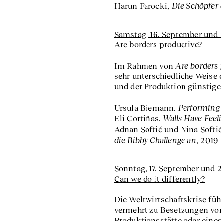
Die Schöpfer 
Harun Farocki,
Samstag, 16. September und 
Are borders productive?
Are borders 
Im Rahmen von
sehr unterschiedliche Weis
und der Produktion günstige
Performing 
Ursula Biemann,
Walls Have Feel
Eli Cortiñas,
Adnan Softić und Nina Softi
die Bibby Challenge an
, 2019
Sonntag, 17. September und 
Can we do it differently?
Die Weltwirtschaftskrise fu
vermehrt zu Besetzungen von
Produktionsstätte oder eine