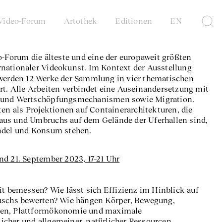
Video-Forum
Artothek
Editionen
EN
o-Forum die älteste und eine der europaweit größten
nationaler Videokunst. Im Kontext der Ausstellung
erden 12 Werke der Sammlung in vier thematischen
rt. Alle Arbeiten verbindet eine Auseinandersetzung mit
- und Wertschöpfungsmechanismen sowie Migration.
ten als Projektionen auf Containerarchitekturen, die
aus und Umbruchs auf dem Gelände der Uferhallen sind,
andel und Konsum stehen.
nd 21. September 2023, 17–21 Uhr
it bemessen? Wie lässt sich Effizienz im Hinblick auf
uschs bewerten? Wie hängen Körper, Bewegung,
gen, Plattformökonomie und maximale
cher und allgemeiner, natürlicher Ressourcen