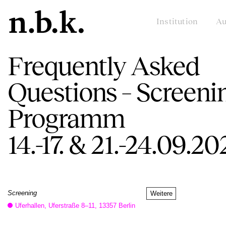
Institution
Au
Frequently Asked
Questions – Screeni
Programm
14.-17. & 21.-24.09.20
Screening
Weitere
Uferhallen, Uferstraße 8–11, 13357 Berlin