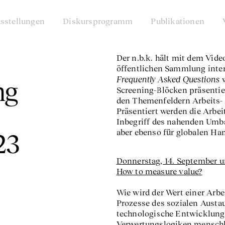
sstellungen
Diskursprogramm
Publikationen
Der n.b.k. hält mit dem Vide
öffentlichen Sammlung inter
Frequently Asked Questions
w
ng
Screening-Blöcken präsentie
den Themenfeldern Arbeits
Präsentiert werden die Arbei
Inbegriff des nahenden Umb
aber ebenso für globalen H
23
Donnerstag, 14. September u
How to measure value?
Wie wird der Wert einer Arbe
Prozesse des sozialen Austa
technologische Entwicklun
Verwertungslogiken menschli