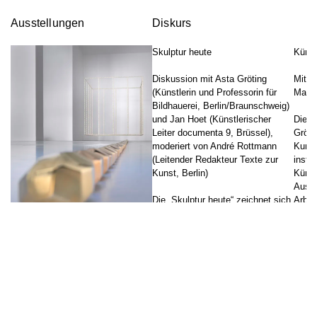
Ausstellungen
Diskurs
Skulptur heute
Künst
Diskussion mit Asta Gröting
Mit A
(Künstlerin und Professorin für
Mariu
Bildhauerei, Berlin/Braunschweig)
und Jan Hoet (Künstlerischer
Die E
Leiter documenta 9, Brüssel),
Gröti
moderiert von André Rottmann
Kunst
(Leitender Redakteur Texte zur
instit
Kunst, Berlin)
Künstl
Ausst
Die „Skulptur heute“ zeichnet sich
Arbei
durch die gleichzeitige
und v
Verfügbarkeit von möglichen
Oeuvr
Asta Gröting
Materialien und Morphologien aus.
Skulp
↑
Unter sich ständig wandelnden
unter
Kurator: Marius Babias
medialen, institutionellen und
zur A
sozio-politischen Bedingungen
Magne
Die Einzelausstellung von Asta
verschiebt sich seit den 1960er
Gröting (*1961) im Neuen Berliner
Jahren die Definition […]
Künst
Kunstverein ist die erste