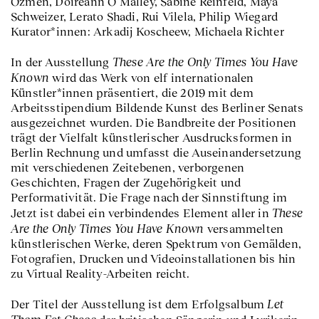
Özmen, Doireann O’Malley, Sabine Reinfeld, Maya
Schweizer, Lerato Shadi, Rui Vilela, Philip Wiegard
Kurator*innen: Arkadij Koscheew, Michaela Richter
These Are the Only Times You Have
In der Ausstellung
Known
wird das Werk von elf internationalen
Künstler*innen präsentiert, die 2019 mit dem
Arbeitsstipendium Bildende Kunst des Berliner Senats
ausgezeichnet wurden. Die Bandbreite der Positionen
trägt der Vielfalt künstlerischer Ausdrucksformen in
Berlin Rechnung und umfasst die Auseinandersetzung
mit verschiedenen Zeitebenen, verborgenen
Geschichten, Fragen der Zugehörigkeit und
Performativität. Die Frage nach der Sinnstiftung im
These
Jetzt ist dabei ein verbindendes Element aller in
Are the Only Times You Have Known
versammelten
künstlerischen Werke, deren Spektrum von Gemälden,
Fotografien, Drucken und Videoinstallationen bis hin
zu Virtual Reality-Arbeiten reicht.
Let
Der Titel der Ausstellung ist dem Erfolgsalbum