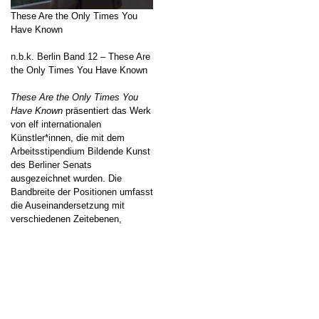
These Are the Only Times You
Have Known
n.b.k. Berlin Band 12 – These Are
the Only Times You Have Known
These Are the Only Times You
Have Known
präsentiert das Werk
von elf internationalen
Künstler*innen, die mit dem
Arbeitsstipendium Bildende Kunst
des Berliner Senats
ausgezeichnet wurden. Die
Bandbreite der Positionen umfasst
die Auseinandersetzung mit
verschiedenen Zeitebenen,
verborgenen Geschichten, Fragen
der Zugehörigkeit und
Performativität. Die Frage nach
↑
[…]
Zum Beitrag