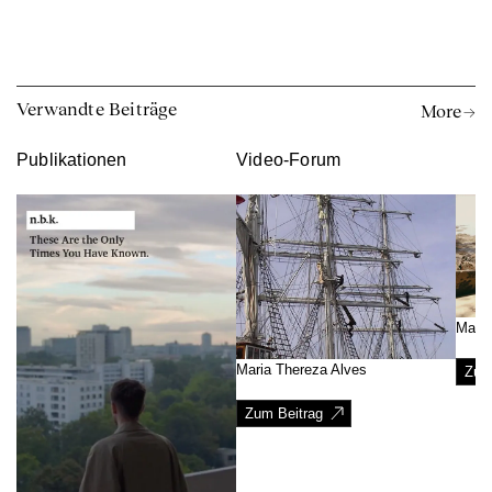
Verwandte Beiträge
More →
Publikationen
Video-Forum
Maya
Maria Thereza Alves
Zum
Zum Beitrag