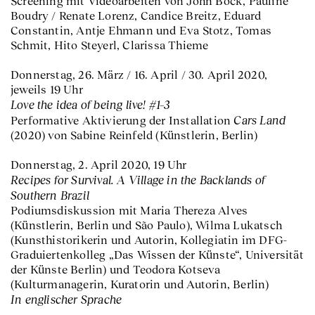
Screening mit Videoarbeiten von John Bock, Pauline
Boudry / Renate Lorenz, Candice Breitz, Eduard
Constantin, Antje Ehmann und Eva Stotz, Tomas
Schmit, Hito Steyerl, Clarissa Thieme
Donnerstag, 26. März / 16. April / 30. April 2020,
jeweils 19 Uhr
Love the idea of being live! #1–3
Cars Land
Performative Aktivierung der Installation
(2020) von Sabine Reinfeld (Künstlerin, Berlin)
Donnerstag, 2. April 2020, 19 Uhr
Recipes for Survival. A Village in the Backlands of
Southern Brazil
Podiumsdiskussion mit Maria Thereza Alves
(Künstlerin, Berlin und São Paulo), Wilma Lukatsch
(Kunsthistorikerin und Autorin, Kollegiatin im DFG-
Graduiertenkolleg „Das Wissen der Künste“, Universität
der Künste Berlin) und Teodora Kotseva
(Kulturmanagerin, Kuratorin und Autorin, Berlin)
In englischer Sprache