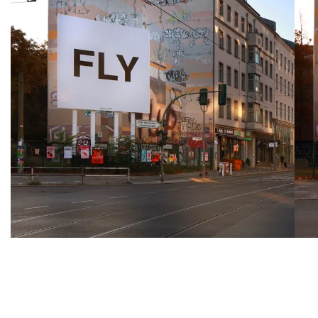
Yok
Yoko Ono
Kura
Kuratorin: Lidiya Anastasova