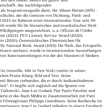
rschafft, das nachfolgenden
Horses
als Inspirationsquelle dient. Ihr Album
(1975) –
schichte, der die Grenzen von Dichtung, Punk- und
 2025 im Rahmen einer internationalen Tour sein 50-
ith wurde für ihr literarisches und musikalisches Werk
Würdigungen ausgezeichnet, u. a. Officier de l’Ordre
eur (2022); PEN Literary Service Award (2020);
is (2020); Österreichisches Ehrenzeichen für
); National Book Award (2010). Ihr Werk, das Fotografie,
tkunst umfasst, wurde in internationalen Ausstellungen
erten Kunstsammlungen wie der des Museum of Modern
in Grenoble, lebt in New York) vereint in seiner
schen Praxis Klang, Bild und Text. Seine
 mit Reisen verbunden, die er durch Audioaufnahmen
iert“. Er begibt sich zugleich auf die Spuren von
 Tarkowski, Jean-Luc Godard, Pier Paolo Pasolini und
Medea
ierte er das Buch
in Zusammenarbeit mit Patti
 Filmregisseur Philippe Grandrieux. Seine Recherche im
lmregisseurs Jean-Luc Godard mündete in einem Fotobuch