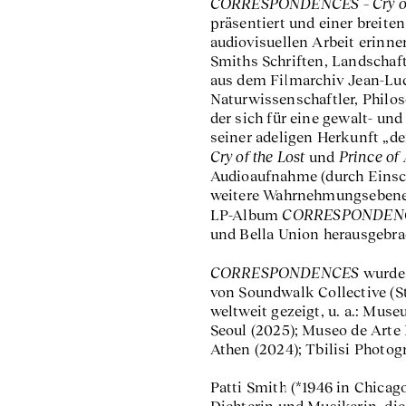
CORRESPONDENCES – Cry of t
präsentiert und einer breite
audiovisuellen Arbeit erinner
Smiths Schriften, Landschaft
aus dem Filmarchiv Jean-Luc 
Naturwissenschaftler, Philos
der sich für eine gewalt- und
seiner adeligen Herkunft „d
Cry of the Lost
Prince of
und
Audioaufnahme (durch Einsca
weitere Wahrnehmungsebene.
CORRESPONDENCE
LP-Album
und Bella Union herausgebra
CORRESPONDENCES
wurde 
von Soundwalk Collective (S
weltweit gezeigt, u. a.: Mus
Seoul (2025); Museo de Arte
Athen (2024); Tbilisi Photo
Patti Smith (*1946 in Chicag
Dichterin und Musikerin, die