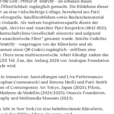
he Lost | Prince of Anarchy
– im urbanen Raum
n Öffentlichkeit zugänglich gemacht. Die Bildebene dieser
t an eine vielschichtige Collage, bestehend aus Patti
sfotografie, Satellitenbildern sowie Recherchematerial
Godards. Als weitere Inspirationsquelle diente der
oph, Aktivist und Anarchist Pjotr Kropotkin (1842–1921),
 herrschaftsfreie Gesellschaft einsetzte und aufgrund
er anarchistische Fürst“ genannt wurde. Smiths Gedichte
 Anarchy
– vorgetragen von der Künstlerin und als
nnen eines QR-Codes) zugänglich – eröffnen eine
 Diese neue multisensorische Arbeit kündigt zudem das
S Vol. 3
an, das Anfang 2026 von Analogue Foundation
cht wird.
in immersiven Ausstellungen und Live-Performances
tephan Crasneanscki und Simone Merli) und Patti Smith
eum of Contemporary Art Tokyo, Japan (2025); Piknic,
 Moderno de Medellín (2024/2025); Onassis Foundation,
graphy and Multimedia Museum (2023).
o, lebt in New York) ist eine bahnbrechende Künstlerin,
 seit den 1960er Jahren ein genre- und