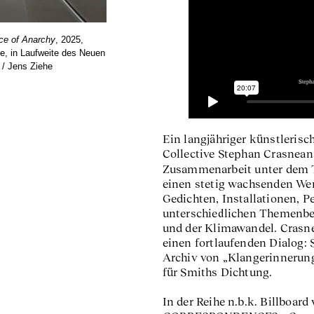
nce of Anarchy
, 2025,
Stephan Crasneanscki und 
ße, in Laufweite des Neuen
. / Jens Ziehe
Ein langjähriger künstleris
Collective Stephan Crasneans
Zusammenarbeit unter dem 
einen stetig wachsenden Wer
Gedichten, Installationen, P
unterschiedlichen Themenbe
und der Klimawandel. Crasne
einen fortlaufenden Dialog: 
Archiv von „Klangerinnerun
für Smiths Dichtung.
In der Reihe n.b.k. Billboar