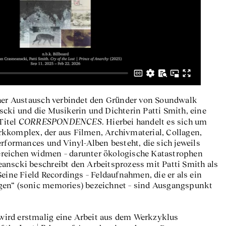
Patti Smith, 2025 © Courtesy Stephan Crasneanscki, Patti Smith
cher Austausch verbindet den Gründer von Soundwalk
cki und die Musikerin und Dichterin Patti Smith, eine
CORRESPONDENCES
Titel
. Hierbei handelt es sich um
kkomplex, der aus Filmen, Archivmaterial, Collagen,
erformances und Vinyl-Alben besteht, die sich jeweils
reichen widmen – darunter ökologische Katastrophen
anscki beschreibt den Arbeitsprozess mit Patti Smith als
Seine Field Recordings – Feldaufnahmen, die er als ein
gen“ (sonic memories) bezeichnet – sind Ausgangspunkt
d wird erstmalig eine Arbeit aus dem Werkzyklus