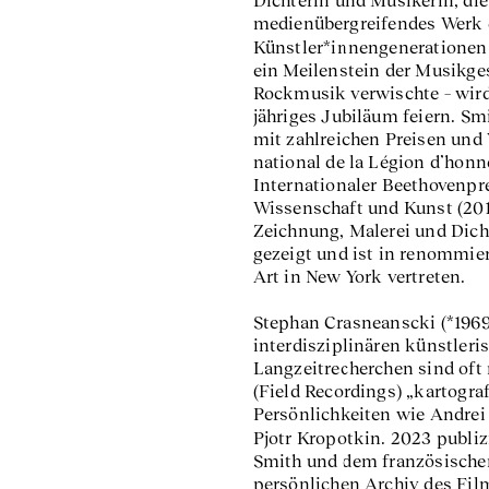
medienübergreifendes Werk e
Künstler*innengenerationen 
ein Meilenstein der Musikge
Rockmusik verwischte – wird
jähriges Jubiläum feiern. Sm
mit zahlreichen Preisen und 
national de la Légion d’honn
Internationaler Beethovenpre
Wissenschaft und Kunst (2019
Zeichnung, Malerei und Dich
gezeigt und ist in renommi
Art in New York vertreten.
Stephan Crasneanscki (*1969 
interdisziplinären künstleri
Langzeitrecherchen sind oft
(Field Recordings) „kartograf
Persönlichkeiten wie Andrei
Pjotr Kropotkin. 2023 publiz
Smith und dem französischen
persönlichen Archiv des Fi