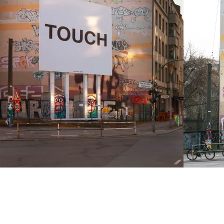
Nan Goldin
o Ono. TOUCH
Musik: So
↑
torin: Lidiya Anastasova
Kuratorin: