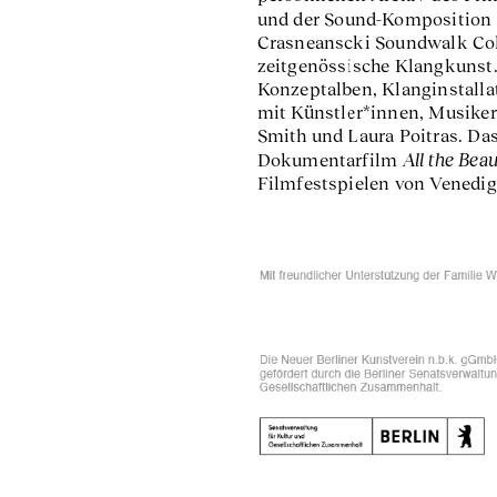
und der Sound-Komposition
Crasneanscki Soundwalk Colle
zeitgenössische Klangkunst.
Konzeptalben, Klanginstalla
mit Künstler*innen, Musike
Smith und Laura Poitras. Das
All the Bea
Dokumentarfilm
Filmfestspielen von Venedi