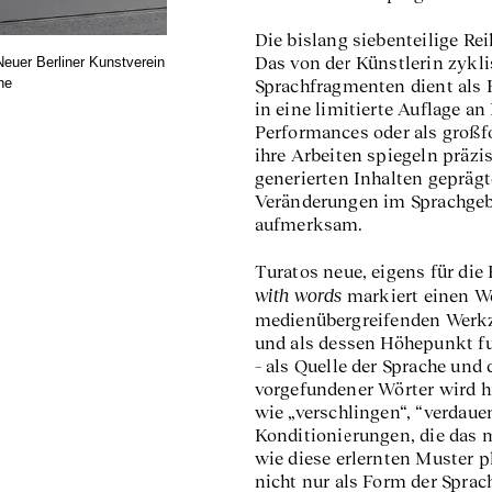
Die bislang siebenteilige Re
Das von der Künstlerin zykl
Neuer Berliner Kunstverein
Nora Turato
he
Sprachfragmenten dient als 
in eine limitierte Auflage a
Performances oder als großf
ihre Arbeiten spiegeln präzi
generierten Inhalten gepräg
Veränderungen im Sprachge
aufmerksam.
Turatos neue, eigens für die
with words
markiert einen We
medienübergreifenden Werk
und als dessen Höhepunkt fu
– als Quelle der Sprache und
vorgefundener Wörter wird h
wie „verschlingen“, “verdaue
Konditionierungen, die das 
wie diese erlernten Muster p
nicht nur als Form der Sprac