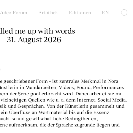
Video-Forum
Artothek
Editionen
EN
filled me up with words
 – 31. August 2026
a
e geschriebener Form – ist zentrales Merkmal in Nora
ünstlerin in Wandarbeiten, Videos, Sound, Performances
rn der Serie pool erforscht wird. Dabei arbeitet sie mit
ielseitigen Quellen wie u. a. dem Internet, Social Media,
usik und Gesprächen. Von der Künstlerin gesammelt und
 ein Überfluss an Wortmaterial bis auf die Essenz
cht so auf gesellschaftliche Bedingtheiten,
e aufmerksam, die der Sprache zugrunde liegen und