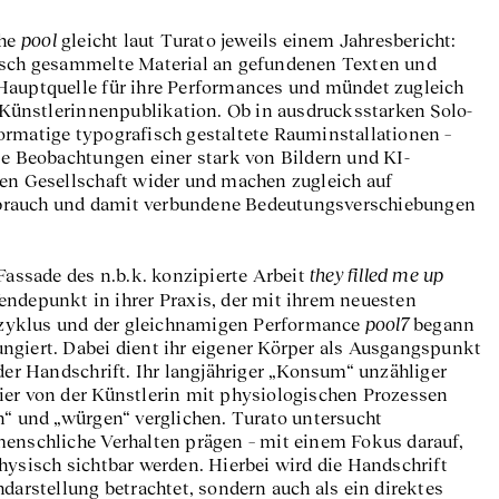
pool
ihe
gleicht laut Turato jeweils einem Jahresbericht:
isch gesammelte Material an gefundenen Texten und
, 2025. Foto: El Hardwick © Courtesy Nora Turato
Hauptquelle für ihre Performances und mündet zugleich
n Künstlerinnenpublikation. Ob in ausdrucksstarken Solo-
ormatige typografisch gestaltete Rauminstallationen –
se Beobachtungen einer stark von Bildern und KI-
ten Gesellschaft wider und machen zugleich auf
brauch und damit verbundene Bedeutungsverschiebungen
they filled me up
 Fassade des n.b.k. konzipierte Arbeit
ndepunkt in ihrer Praxis, der mit ihrem neuesten
pool7
zyklus und der gleichnamigen Performance
begann
ngiert. Dabei dient ihr eigener Körper als Ausgangspunkt
 der Handschrift. Ihr langjähriger „Konsum“ unzähliger
ier von der Künstlerin mit physiologischen Prozessen
n“ und „würgen“ verglichen. Turato untersucht
menschliche Verhalten prägen – mit einem Fokus darauf,
hysisch sichtbar werden. Hierbei wird die Handschrift
hdarstellung betrachtet, sondern auch als ein direktes