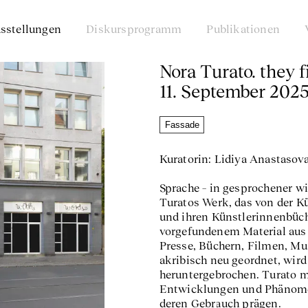
sstellungen
Diskursprogramm
Publikationen
Nora Turato. they 
11. September 2025
Fassade
Kuratorin: Lidiya Anastasov
Sprache – in gesprochener wi
Turatos Werk, das von der K
und ihren Künstlerinnenbüche
vorgefundenem Material aus v
Presse, Büchern, Filmen, M
akribisch neu geordnet, wird
heruntergebrochen. Turato ma
Entwicklungen und Phänomen
deren Gebrauch prägen.