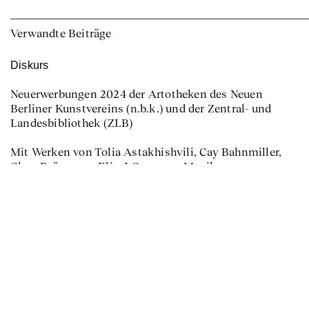
Verwandte Beiträge
Diskurs
Neuerwerbungen 2024 der Artotheken des Neuen
Berliner Kunstvereins (n.b.k.) und der Zentral- und
Landesbibliothek (ZLB)
Mit Werken von Tolia Astakhishvili, Cay Bahnmiller,
Clara Brörmann, Elio J Carranza, Monika
Grabuschnigg, Rajkamal Kahlon, Šejla
Kamerić, Maximilian Kirmse, Bitsy Knox, Ghislaine
Leung, Les Levine, Diane Severin Nguyen, Lucas
Odahara, Manfred Peckl, Megan Plunkett, Ana
Prvački, Shirin Sabahi, Marlon Wobst.
Organisiert von Lidiya Anastasova (Leiterin der
n.b.k. Sammlung Artothek) in Zusammenarbeit
mit Katharina Bühler und Greta Hoheisel