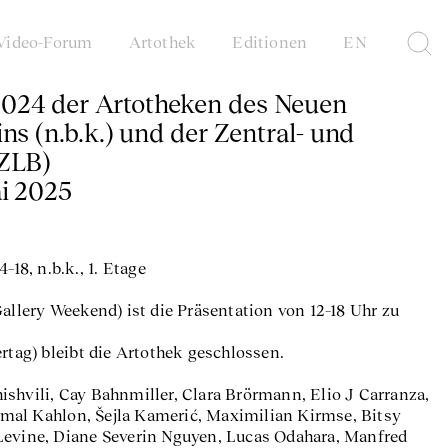
Video-Forum
Artothek
Editionen
EN
024 der Artotheken des Neuen
ns (n.b.k.) und der Zentral- und
(ZLB)
ai 2025
–18, n.b.k., 1. Etage
allery Weekend) ist die Präsentation von 12–18 Uhr zu
ertag) bleibt die Artothek geschlossen.
shvili, Cay Bahnmiller, Clara Brörmann, Elio J Carranza,
al Kahlon, Šejla Kamerić, Maximilian Kirmse, Bitsy
Levine, Diane Severin Nguyen, Lucas Odahara, Manfred