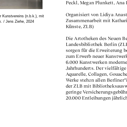
Peckl, Megan Plunkett, Ana P
Organisiert von Lidiya Anast
 Kunstvereins (n.b.k.), mit
Zusammenarbeit mit Katharin
k. / Jens Ziehe, 2024
Künste, ZLB)
Die Artotheken des Neuen Ber
Landesbibliothek Berlin (ZL
sorgen für die Erweiterung
zum Erwerb neuer Kunstwer
6.000 Kunstwerken moderner 
Jahrhunderts. Der vielfälti
Aquarelle, Collagen, Gouach
Werke stehen allen Berliner*
der ZLB mit Bibliotheksauswe
geringe Versicherungsgebüh
20.000 Entleihungen jährlich