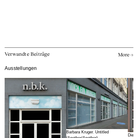
Verwandte Beiträge
More →
Ausstellungen
Barbara Kruger. Untitled
Die g
(Another/Another)