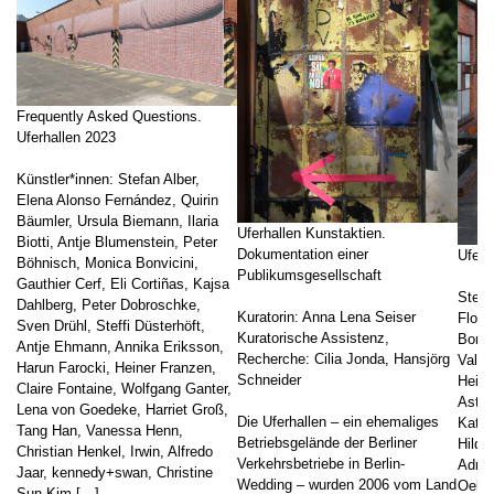
Frequently Asked Questions.
Uferhallen 2023
Künstler*innen: Stefan Alber,
Elena Alonso Fernández, Quirin
Bäumler, Ursula Biemann, Ilaria
Uferhallen Kunstaktien.
Biotti, Antje Blumenstein, Peter
Dokumentation einer
Uferh
Böhnisch, Monica Bonvicini,
Publikumsgesellschaft
Gauthier Cerf, Eli Cortiñas, Kajsa
Stefa
Dahlberg, Peter Dobroschke,
Kuratorin: Anna Lena Seiser
Flori
Sven Drühl, Steffi Düsterhöft,
Kuratorische Assistenz,
Bonvi
Antje Ehmann, Annika Eriksson,
Recherche: Cilia Jonda, Hansjörg
Valér
Harun Farocki, Heiner Franzen,
Schneider
Heine
Claire Fontaine, Wolfgang Ganter,
Asta 
Lena von Goedeke, Harriet Groß,
Die Uferhallen – ein ehemaliges
Katha
Tang Han, Vanessa Henn,
Betriebsgelände der Berliner
Hilde
Christian Henkel, Irwin, Alfredo
Verkehrsbetriebe in Berlin-
Adria
Jaar, kennedy+swan, Christine
Wedding – wurden 2006 vom Land
Oelle
Sun Kim […]