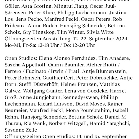
Göller, Asta Gröting, Mingrui Jiang, Oscar Juul-
Sørensen, Peter Klare, Philipp Lachenmann, Justina
Los, Jens Pecho, Manfred Peckl, Oscar Peters, Rob
Prideaux, Alona Rodeh, Hansjörg Schneider, Bettina
Scholz, Gry Tingskog, Tim Winter, Silvia Witte
Öffnungszeiten Ausstellung: 12.–22. September 2024,
Mo–Mi, Fr–Sa: 12–18 Uhr / Do: 12–20 Uhr
Open Studios: Elena Alonso Fernández, Tim Anadere,
Sascha Appelhoff, Quirin Bäumler, Atelier Biotti /
Ferrero / Fuzinato / Irwin / Prati, Antje Blumenstein,
Peter Böhnisch, Gauthier Cerf, Peter Dobroschke, Antje
Dorn, Steffi Düsterhöft, Heiner Franzen, Matthias
Galvez, Wolfgang Ganter, Lena von Goedeke, Harriet
Groß, Anne Jungjohann, kennedy+swan, Philipp
Lachenmann, Ricard Larsson, David Moses, Rainer
Neumeier, Manfred Peckl, Mona Pourebrahim, Isabell
Rehm, Hansjörg Schneider, Bettina Scholz, Daniel M
Thurau, Ria Wank, Norbert Witzgall, Hamid Yaraghchi,
Susanne Zeile
Öffnungszeiten Open Studios: 14. und 15. September