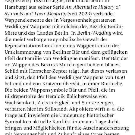
Akpokiere (*1981 in Lagos, lebt und arbeitet in
An Alternative History of
Hamburg) aus seiner Serie
Symbols and Their Meaning
(seit 2023) verbindet
Wappenelemente des in Vergessenheit geratenen
Weddinger Wappens mit solchen des Bezirks Berlin-
Berlin-Wedding
Mitte und des Landes Berlin. In
wird
die meist verborgene symbolische Gewalt der
Repräsentationsfunktion eines Wappentiers in der
Umklammerung von Berliner Bär und dem geflügelten
Pfeil der Familie von Weddinghe manifest. Der Bär, der
im Wappen des Bezirks Mitte eigentlich ein blaues
Schild mit Herrscher-Zepter trägt, hat dieses verlassen
und sitzt, den Pfeil des Weddinger Wappens von 1950
haltend und von Kratzern übersät, in einer Blutlache.
Die beiden Wappensymbole Bär und Pfeil, die im
Bildrepertoire der Heraldik üblicherweise von
Wachsamkeit, Zielstrebigkeit und Stärke zeugen,
verharren hier im Stillstand. Akpokiere wirft u. a. die
Frage auf, inwiefern die Umdeutung historischer
Symboliken aktuelle Konfliktlinien ans Tageslicht
bringen und Möglichkeiten für die Auseinandersetzung
mit Vergangenheit und Zukunft eines Ortes bergen