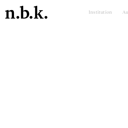
Institution
Au
n.b.k.