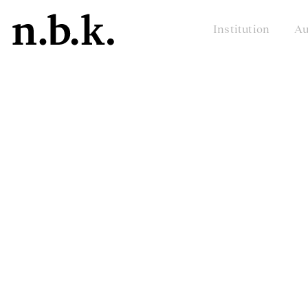
Institution
Au
n.b.k.