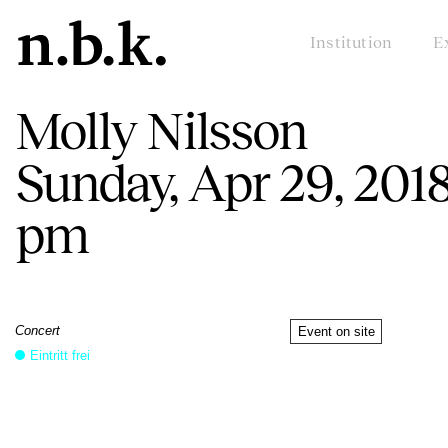
Institution
E
Molly Nilsson
Sunday, Apr 29, 2018
pm
Concert
Event on site
Eintritt frei