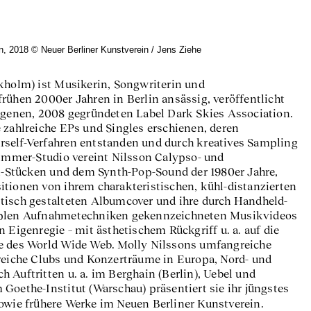
n, 2018 © Neuer Berliner Kunstverein / Jens Ziehe
ckholm) ist Musikerin, Songwriterin und
rühen 2000er Jahren in Berlin ansässig, veröffentlicht
eigenen, 2008 gegründeten Label Dark Skies Association.
 zahlreiche EPs und Singles erschienen, deren
self-Verfahren entstanden und durch kreatives Sampling
zimmer-Studio vereint Nilsson Calypso- und
Stücken und dem Synth-Pop-Sound der 1980er Jahre,
itionen von ihrem charakteristischen, kühl-distanzierten
tisch gestalteten Albumcover und ihre durch Handheld-
mplen Aufnahmetechniken gekennzeichneten Musikvideos
 Eigenregie – mit ästhetischem Rückgriff u. a. auf die
e des World Wide Web. Molly Nilssons umfangreiche
lreiche Clubs und Konzerträume in Europa, Nord- und
 Auftritten u. a. im Berghain (Berlin), Uebel und
Goethe-Institut (Warschau) präsentiert sie ihr jüngstes
owie frühere Werke im Neuen Berliner Kunstverein.