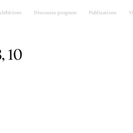
xhibitions
Discourse program
Publications
V
, 10