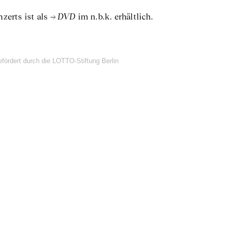
DVD
zerts ist als
im n.b.k. erhältlich.
efördert durch die LOTTO-Stiftung Berlin